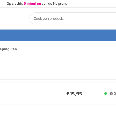
Op slechts
5 minuten
van de NL grens
aping Pen
n
€ 15,
95
15
O