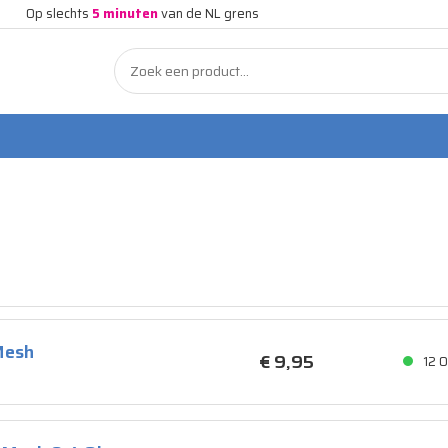
Op slechts
5 minuten
van de NL grens
Mesh
€ 9,
95
12
O