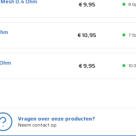
l Mesh 0.4 Ohm
€ 9,
95
8
O
 Ohm
€ 10,
95
7
Op
8 Ohm
€ 9,
95
10
O
Vragen over onze producten?
Neem contact op