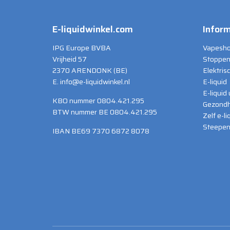
E-liquidwinkel.com
Inform
IPG Europe BVBA
Vapesho
Vrijheid 57
Stoppen
2370 ARENDONK (BE)
Elektris
E. info@e-liquidwinkel.nl
E-liquid
E-liquid
KBO nummer 0804.421.295
Gezondh
BTW nummer BE 0804.421.295
Zelf e-l
Steepen 
IBAN BE69 7370 6872 8078