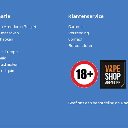
atie
Klantenservice
p Arendonk (België)
Garantie
 met roken
Verzending
ch roken
Contact
Retour sturen
 uit Europa
eid
iquid maken
e-liquid
Geef ons een beoordeling op
Goo