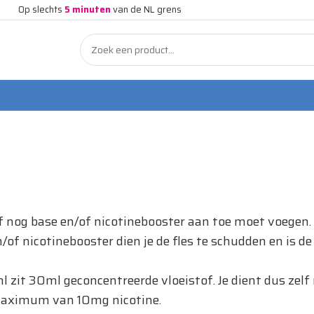
Op slechts
5 minuten
van de NL grens
zélf nog base en/of nicotinebooster aan toe moet voegen
f nicotinebooster dien je de fles te schudden en is de 
0ml zit 30ml geconcentreerde vloeistof. Je dient dus ze
 maximum van 10mg nicotine.