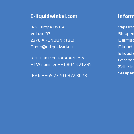
E-liquidwinkel.com
Inform
IPG Europe BVBA
Vapesho
Vrijheid 57
Stoppen
2370 ARENDONK (BE)
Elektris
E. info@e-liquidwinkel.nl
E-liquid
E-liquid
KBO nummer 0804.421.295
Gezondh
BTW nummer BE 0804.421.295
Zelf e-l
Steepen 
IBAN BE69 7370 6872 8078