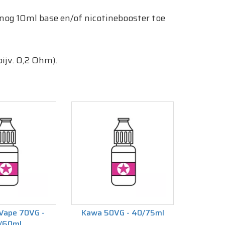
f nog 10ml base en/of nicotinebooster toe
bijv. 0,2 Ohm).
Vape 70VG -
Kawa 50VG - 40/75ml
/60ml