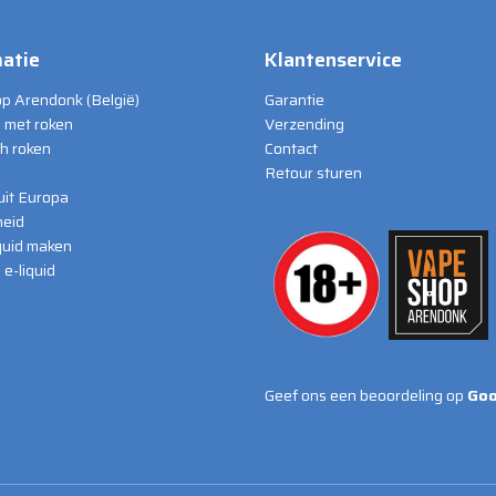
atie
Klantenservice
p Arendonk (België)
Garantie
 met roken
Verzending
ch roken
Contact
Retour sturen
 uit Europa
eid
iquid maken
e-liquid
Geef ons een beoordeling op
Goo